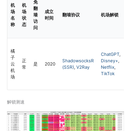
免
机
机
翻
场
场
成立
墙
翻墙协议
机场解锁
名
状
时间
访
称
态
问
橘
ChatGPT
,
子
正
ShadowsocksR
Disney+
,
C
云
是
2020
常
(SSR)
,
V2Ray
Netflix
,
I
机
TikTok
场
解锁测速