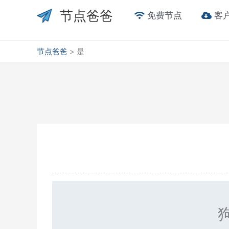
跳
节点爸爸
免费节点
客
至
内
容
节点爸爸
>
是