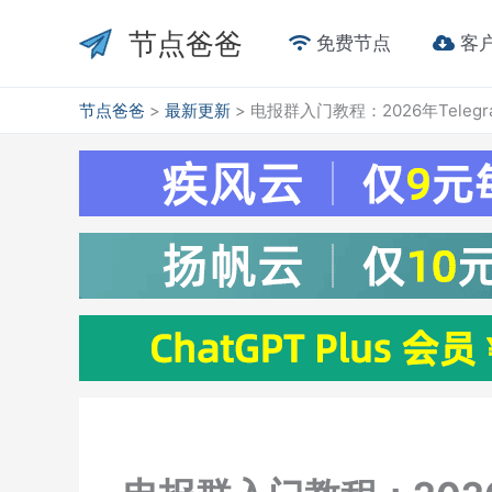
跳
节点爸爸
至
免费节点
客
内
容
节点爸爸
>
最新更新
>
电报群入门教程：2026年Tele