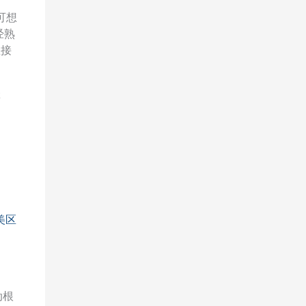
可想
经熟
直接
链
美区
动根