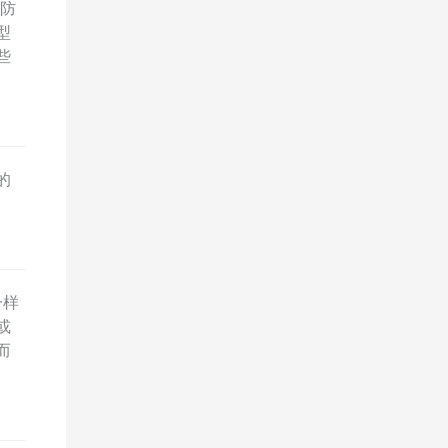
防
型
些
的
一样
或
而