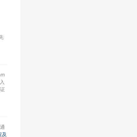
更先
am
入
证
以通
程及