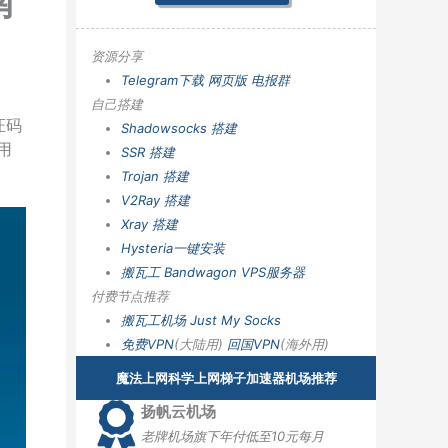
南
资源分享
Telegram下载
网页版
电报群
自己搭建
证码
Shadowsocks 搭建
用
SSR 搭建
Trojan 搭建
V2Ray 搭建
Xray 搭建
Hysteria一键安装
搬瓦工 Bandwagon VPS服务器
付费节点推荐
搬瓦工机场
Just My Socks
免费VPN
(大陆用)
回国VPN
(海外用)
魔法上网科学上网梯子加速器机场推荐
扬帆云机场
老牌机场旗下年付低至10元每月