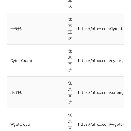
达
优
惠
一云梯
https://affxc.com/1yunti
直
达
优
惠
CyberGuard
https://affxc.com/cyberguar
直
达
优
惠
小旋风
https://affxc.com/xxfeng
直
达
优
惠
WgetCloud
https://affxc.com/wgetcloud
直