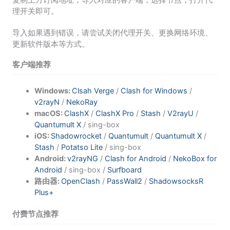
理开关即可。
导入如果遇到错误，请尝试关闭代理开关、更换网络环境、
更新软件版本等方式。
客户端推荐
Windows:
Clsah Verge
/
Clash for Windows
/
v2rayN
/
NekoRay
macOS:
ClashX
/
ClashX Pro
/
Stash
/
V2rayU
/
Quantumult X
/ sing-box
iOS:
Shadowrocket
/
Quantumult
/
Quantumult X
/
Stash
/
Potatso Lite
/ sing-box
Android:
v2rayNG
/
Clash for Android
/
NekoBox for
Android
/ sing-box /
Surfboard
路由器:
OpenClash
/
PassWall2
/
ShadowsocksR
Plus+
付费节点推荐