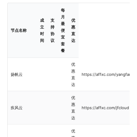
每
月
成
支
优
最
立
持
惠
节点名称
便
时
协
直
宜
间
议
达
套
餐
优
惠
扬帆云
https://affxc.com/yangfanyu
直
达
优
惠
疾风云
https://affxc.com/jfcloud
直
达
优